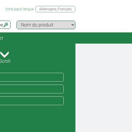
Votre pays/langue
Allemagne
, Français
ée
ct
Scroll