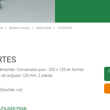
que
Boitiers muraux
Robust-Box
C2299058
RTES
émontés. Convenable pour : 200 x 120 en format
G
es de largueur 120 mm, 2 pièces.
douilles, vis)
UTILISER POUR