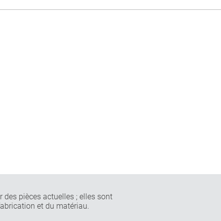
 des pièces actuelles ; elles sont
fabrication et du matériau.