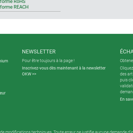
forme RoHS
nforme REACH
NEWSLETTER
ÉCHA
Pour être toujours à la page !
Obtenez
inium
Inscrivez-vous dès maintenant à la newsletter
Cliquez
OKW >>
des art
puis cl
validat
demand
teur
En savo
de modifications techniques. Toute erreur ne justifie aucune demande d’