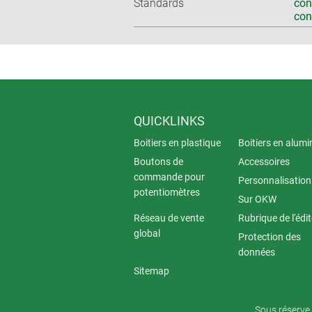
Standards
con
co
QUICKLINKS
Boitiers en plastique
Boitiers en alum
Boutons de
Accessoires
commande pour
Personnalisation
potentiomètres
Sur OKW
Réseau de vente
Rubrique de l'édi
global
Protection des
données
Sitemap
Sous réserve 