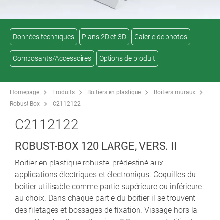
Données techniques
Plans 2D et 3D
Galerie de photos
Composants/Accessoires
Options de produit
Homepage
Produits
Boitiers en plastique
Boitiers muraux
Robust-Box
C2112122
C2112122
ROBUST-BOX 120 LARGE, VERS. II
Boitier en plastique robuste, prédestiné aux
applications électriques et électroniqus. Coquilles du
boitier utilisable comme partie supérieure ou inférieure
au choix. Dans chaque partie du boitier il se trouvent
des filetages et bossages de fixation. Vissage hors la