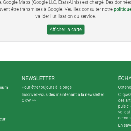
te, Google Maps (Google LLC, États-Unis) est chargé. Des données
uvent être transmises à Google. Veuillez consulter notre
politiqu
valider l'utilisation du service.
NEWSLETTER
ÉCHA
Pour être toujours à la page !
Obtenez
inium
Inscrivez-vous dès maintenant à la newsletter
Cliquez
OKW >>
des art
puis cl
validat
demand
teur
En savo