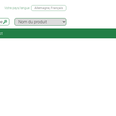
Votre pays/langue
Allemagne
, Français
ée
ct