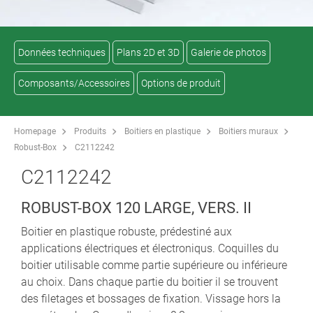
Données techniques
Plans 2D et 3D
Galerie de photos
Composants/Accessoires
Options de produit
Homepage
Produits
Boitiers en plastique
Boitiers muraux
Robust-Box
C2112242
C2112242
ROBUST-BOX 120 LARGE, VERS. II
Boitier en plastique robuste, prédestiné aux
applications électriques et électroniqus. Coquilles du
boitier utilisable comme partie supérieure ou inférieure
au choix. Dans chaque partie du boitier il se trouvent
des filetages et bossages de fixation. Vissage hors la