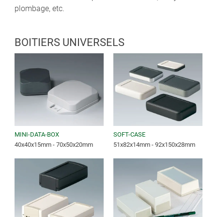
plombage, etc.
BOITIERS UNIVERSELS
MINI-DATA-BOX
SOFT-CASE
40x40x15mm - 70x50x20mm
51x82x14mm - 92x150x28mm