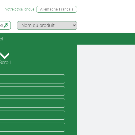
Votre pays/langue
Allemagne
, Français
ée
ct
Scroll