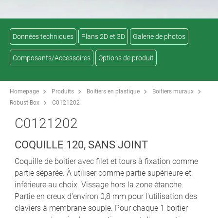
Données techniques
Plans 2D et 3D
Galerie de photos
Composants/Accessoires
Options de produit
Homepage
Produits
Boitiers en plastique
Boitiers muraux
Robust-Box
C0121202
C0121202
COQUILLE 120, SANS JOINT
Coquille de boitier avec filet et tours à fixation comme
partie séparée. À utiliser comme partie supèrieure et
inférieure au choix. Vissage hors la zone étanche.
Partie en creux d'environ 0,8 mm pour l'utilisation des
claviers à membrane souple. Pour chaque 1 boitier