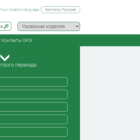
Your location/language
Germany
, Русский
ск
Контакты OKW
трого перехода