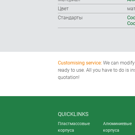
Цвет
ма
Стандарты
Соо
Соо
Customising service:
We can modify o
ready to use. All you have to do is i
quotation!
QUICKLINKS
Пластмассовые
Алюминиевые
корпуса
корпуса