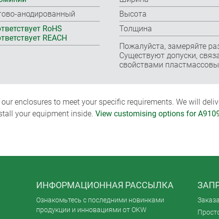
тово-анодированный
Высота
тветствует RoHS
Толщина
тветствует REACH
Пожалуйста, замеряйте ра
Существуют допуски, связа
свойствами пластмассовы
ur enclosures to meet your specific requirements. We will delive
nstall your equipment inside.
View customising options for A910
ИНФОРМАЦИОННАЯ РАССЫЛКА
ЗАПР
Ознакомьтесь с последними новинками
Заказ
продукции и инновациями от OKW
Просто