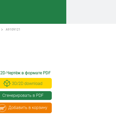
A9109121
2D-Чертёж в формате PDF
3D/2D download
Сгенерировать в PDF
Добавить в корзину