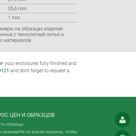
35,6 mm
1 mm
змеры на образцах изделий.
нные с технологией литья и
х материалов.
r your enclosures fully finished and
9121
and dont forget to request a
ОС ЦЕН И ОБРАЗЦОВ
ать образцы
 нажимайте на значок корзины, чтобы