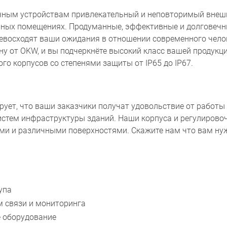
ным устройствам привлекательный и неповторимый внешний
ных помещениях. Продуманные, эффективные и долговечны
ревосходят ваши ожидания в отношении современного чел
у от OKW, и вы подчеркнёте высокий класс вашей продукц
го корпусов со степенями защиты от IP65 до IP67.
рует, что ваши заказчики получат удовольствие от работ
истем инфраструктуры зданий. Наши корпуса и регулирово
ми и различными поверхностями. Скажите нам что вам ну
упа
м связи и мониторинга
 оборудование