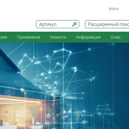
Войти
Артикул
Расширенный пои
елия
Применение
Новости
Информация
О нас