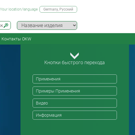
Your location/language
Germany
, Русский
ск
Контакты OKW
Кнопки быстрого перехода
Применения
Примеры Применения
Видео
Информация