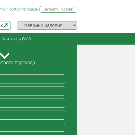
Your location/language
Germany
, Русский
ск
Контакты OKW
трого перехода