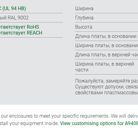
 (UL 94 HB)
Ширина
ый RAL 9002
Глубина
тветствует RoHS
Высота
тветствует REACH
Длина платы, в основании
Ширина платы, в основани
Длина платы, в верхней ча
Ширина платы, в верхней
части
Пожалуйста, замеряйте ра
Существуют допуски, связа
свойствами пластмассовы
ur enclosures to meet your specific requirements. We will delive
nstall your equipment inside.
View customising options for A940