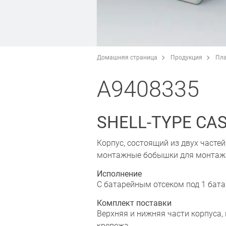
Домашняя страница
Продукция
Пла
A9408335
SHELL-TYPE CASE
Корпус, состоящий из двух часте
монтажные бобышки для монтажа 
Исполнение
C батарейным отсеком под 1 бата
Комплект поставки
Bерхняя и нижняя части корпуса,
крепежа