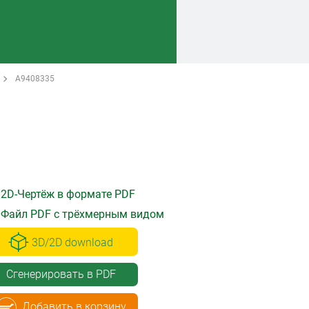
A9408335
2D-Чертёж в формате PDF
Файл PDF с трёхмерным видом
3D/2D download
Сгенерировать в PDF
Добавить в корзину