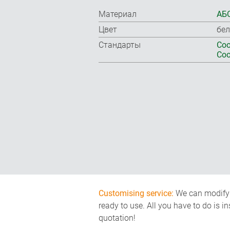
Материал
АБС
Цвет
бел
Стандарты
Соо
Соо
Customising service:
We can modify o
ready to use. All you have to do is i
quotation!