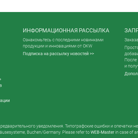
ИНФОРМАЦИОННАЯ РАССЫЛКА
ЗАПР
Ознакомьтесь с последними новинками
Заказ
продукции и инновациями от OKW
Просто
Подписка на рассылку новостей >>
добави
После 
и полу
Допол
ь
в
ации
редварительного уведомления. Типографские ошибки и опечатки н
usesysteme, Buchen/Germany. Please refer to
WEB-Master
in case of 