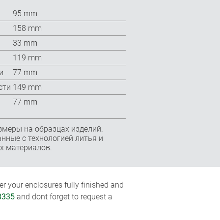
95 mm
158 mm
33 mm
119 mm
и
77 mm
сти
149 mm
77 mm
змеры на образцах изделий.
нные с технологией литья и
х материалов.
r your enclosures fully finished and
8335
and dont forget to request a