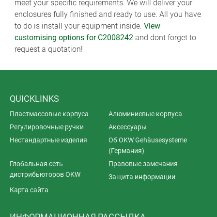
meet your specific requirements. We will deliver your
enclosures fully finished and ready to use. All you have
to do is install your equipment inside.
View
customising options for C2008242
and dont forget to
request a quotation!
QUICKLINKS
Пластмассовые корпуса
Алюминиевые корпуса
Регулировочные ручки
Аксессуары
Нестандартные изделия
Об OKW Gehäusesysteme
(Германия)
Глобальная сеть
Правовые замечания
дистрибьюторов OKW
Защита информации
Карта сайта
ИНФОРМАЦИОННАЯ РАССЫЛКА