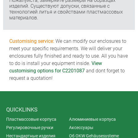
Пожалуйста, замеряйте размеры на образцах
изделий. Существуют допуски, связанные с
технологией литья и свойствами пластмассовых
материалов.
Customising service:
We can modify our enclosures to
meet your specific requirements. We will deliver your
enclosures fully finished and ready to use. All you have
to do is install your equipment inside.
View
customising options for C2201087
and dont forget to
request a quotation!
QUICKLINKS
Пластмассовые корпуса
Алюминиевые корпуса
Регулировочные ручки
Аксессуары
Нестандартные изделия
Об OKW Gehäusesysteme