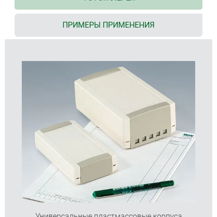
защёлках
разборка с помощью простейшего инструмента
ПРИМЕРЫ ПРИМЕНЕНИЯ
низкая нижняя часть, открытая с торцов,
обеспечивает удобство размещения
компонентов
съёмные торцевые панели позволяют
размещать в корпусе плату с установленными
разъёмами, выходящими за габариты платы
широкий ассортимент: 28 стандартных
корпусов
исполнение F с низкой верхней частью
исполнение H с высокой верхней частью
опционально с вентиляционными отверстиями
вентиляционные отверстия также могут
служить для забора проб воздуха или в
качестве отверстий для динамика
удобная система настенного монтажа;
специальные углубления позволяют легко
устанавливать корпус на настенный держатель
Универсальные пластмассовые корпуса