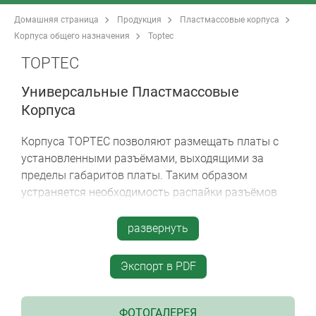
Домашняя страница
Продукция
Пластмассовые корпуса
Корпуса общего назначения
Toptec
TOPTEC
Универсальные Пластмассовые
Корпуса
Корпуса TOPTEC позволяют размещать платы с
установленными разъёмами, выходящими за
пределы габаритов платы. Таким образом
устраняется необходимость распайки разъёмов
после установки платы.
развернуть
современный эстетичный дизайн для
применений внутри помещения, для
Экспорт в PDF
настольных или настенных приборов, а также
для приборов, устанавливаемых на DIN-рейку
простая и надёжная сборка на замках-
ФОТОГАЛЕРЕЯ