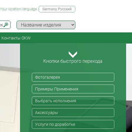
Your location/language
Germany
, Русский
ск
Контакты OKW
Кнопки быстрого перехода
Фотогалерея
Примеры Применения
Выбрать исполнения
Аксессуары
Услуги по доработке