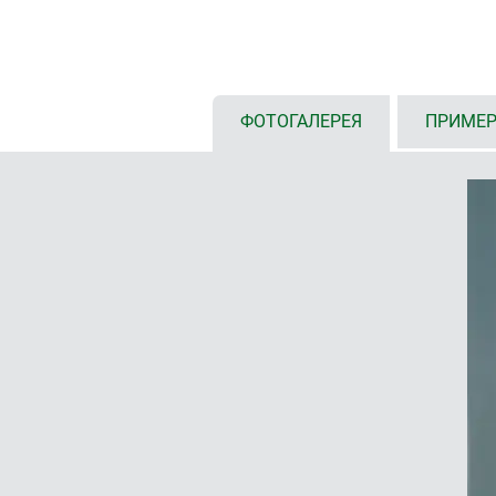
четыре размера, два цвета
с/без батарейного отсека:
батарейные отсеки для корпусов 
В), с защёлкивающейся крыш
ФОТОГАЛЕРЕЯ
ПРИМЕР
дополнительной фиксации на в
интегрированными посадочны
размер XS с эластичным про
ушка/ушек для шнурка/ремня
с плоской или высокой верхне
размеров компонентов)