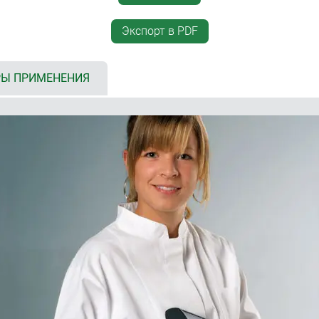
углублённая область дл
клавиатуры на верхней ч
Экспорт в PDF
настенный монтаж с сист
передача данных или ток
M и L (4 x AA, 1 x 9 В, 2 x 9
колодки (аксессуары, S, M,
кой с возможностью
Ы ПРИМЕНЕНИЯ
инте; для корпусов S с
монтажные бобышки для
ми местами для 2 x AAA
чехол для защиты от цар
межуточным кольцом с/без
(аксессуары, размер M с
й частью (для различных