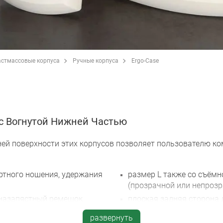
стмассовые корпуса
Ручные корпуса
Ergo-Case
с Вогнутой Нижней Частью
ей поверхности этих корпусов позволяет пользователю ком
ртного ношения, удержания
размер L также со съём
(прозрачной или непрозр
назапястный ремешок,
плоская задняя сторона
сной/накарманный прижим и
переключателей и т. п.
развернуть