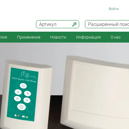
Войти
Артикул
Расширенный пои
елия
Применение
Новости
Информация
О нас