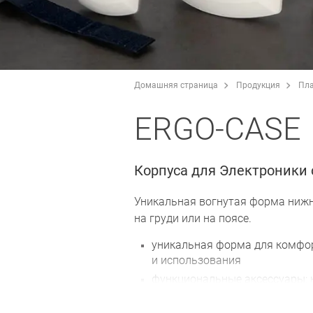
Домашняя страница
Продукция
Пла
ERGO-CASE
Корпуса для Электроники 
Уникальная вогнутая форма нижн
на груди или на поясе.
уникальная форма для комфо
и использования
функциональные аксессуары: 
поясной ремень, ушки, напоя
т. д.