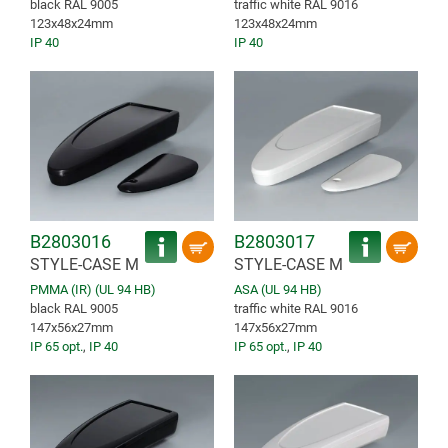
black RAL 9005
traffic white RAL 9016
123x48x24mm
123x48x24mm
IP 40
IP 40
B2803016
B2803017
STYLE-CASE M
STYLE-CASE M
PMMA (IR) (UL 94 HB)
ASA (UL 94 HB)
black RAL 9005
traffic white RAL 9016
147x56x27mm
147x56x27mm
IP 65 opt.
,
IP 40
IP 65 opt.
,
IP 40