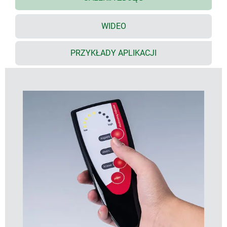
stopniu ochrony przed promieniowaniem UV lub z
materiałów PMMA przepuszczającego promienie
infraczerwone (pleksi)
WIDEO
powierzchnia jest łatwa w czyszczeniu
solidna konstrukcja, stopień ochrony do IP 65,
PRZYKŁADY APLIKACJI
zestaw uszczelniający dostępny w ramach
akcesoriów
wyposażone w śruby ze stali nierdzewnej
wnękowy panel obsługi pozwalający zapewnić
ochronę klawiaturze membranowej/oznaczeniu
produktu
wbudowana komora baterii 2 x 1.5 V AAA (S, M) i 2
x 1.5 V AA (L), zestaw klipsów bateryjnych
dostarczanych jako akcesoria
filary przyłączeniowe do PCB i elementów,
samozaciskające się śruby do montowania płyt są
dostępne jako akcesoria