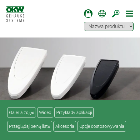
Galeria zdjęć
Wideo
Przykłady aplikacji
Przeglądaj pełną listę
Akcesoria
Opcje dostosowywania