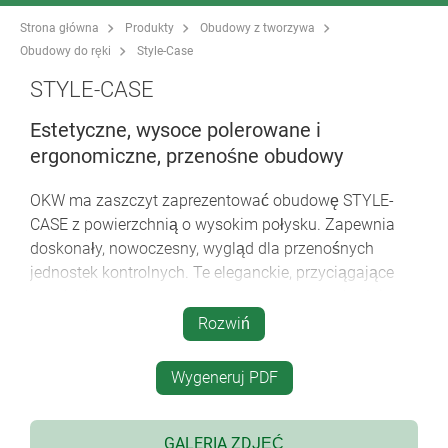
Strona główna
Produkty
Obudowy z tworzywa
Obudowy do ręki
Style-Case
STYLE-CASE
Estetyczne, wysoce polerowane i
ergonomiczne, przenośne obudowy
OKW ma zaszczyt zaprezentować obudowę STYLE-
CASE z powierzchnią o wysokim połysku. Zapewnia
doskonały, nowoczesny, wygląd dla przenośnych
jednostek kontrolnych. Te eleganckie, przyciągające
wzrok obudowy z tworzywa sztucznego swobodnie
mieszczą się w dłoni, zapewniając łatwość i
Rozwiń
niezawodność obsługi. Wysoce polerowana
powierzchnia doskonale leży w dłoni zapewniając
Wygeneruj PDF
przyjemne wrażenia z użytkowania.
wysokiej jakości tworzywo sztuczne o wysokim
GALERIA ZDJĘĆ