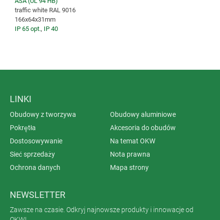
ASA (UL 94 HB)
traffic white RAL 9016
166x64x31mm
IP 65 opt.
,
IP 40
LINKI
Obudowy z tworzywa
Obudowy aluminiowe
Pokrętła
Akcesoria do obudów
Dostosowywanie
Na temat OKW
Sieć sprzedaży
Nota prawna
Ochrona danych
Mapa strony
NEWSLETTER
Zawsze na czasie. Odkryj najnowsze produkty i innowacje od
OKW!