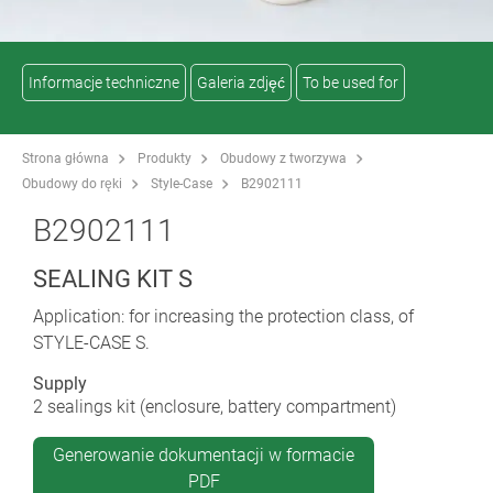
Informacje techniczne
Galeria zdjęć
To be used for
Strona główna
Produkty
Obudowy z tworzywa
Obudowy do ręki
Style-Case
B2902111
B2902111
SEALING KIT S
Application: for increasing the protection class, of
STYLE-CASE S.
Supply
2 sealings kit (enclosure, battery compartment)
Generowanie dokumentacji w formacie
PDF