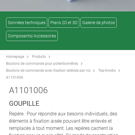
Données techniques
Plans 2D et 3D
Galerie de photos
Composants/Accessoires
Homepage
Produits
Boutons de commande pour potentiomètres
Boutons de commande avec fixation latérale par vis
Top-Knobs
A1101006
A1101006
GOUPILLE
Repère : Pour répondre aux besoins individuels, des
éléments à fixation aisée pouvant être enlevés et
remplacés à tout moment. Les repères cachent la