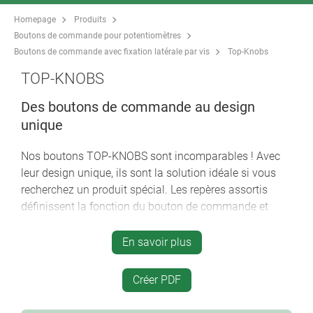
Homepage
Produits
Boutons de commande pour potentiomètres
Boutons de commande avec fixation latérale par vis
Top-Knobs
TOP-KNOBS
Des boutons de commande au design
unique
Nos boutons TOP-KNOBS sont incomparables ! Avec
leur design unique, ils sont la solution idéale si vous
recherchez un produit spécial. Les repères assortis
définissent la fonction du bouton de commande et
modernisent vos appareils.
En savoir plus
conception de boutons esthétiques
***iF product design award ***
Créer PDF
fixation latérale par vis sur axe rond selon DIN
41591 ou à enficher sur les axes avec méplat de