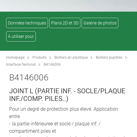
Données techniques
Plans 2D et 3D
Galerie de photos
À utiliser pour
Homepage
Produits
Boitiers en plastique
Boitiers pupitres
Interface-Terminal
B4146006
B4146006
JOINT L (PARTIE INF. - SOCLE/PLAQUE
INF./COMP. PILES..)
Pour un degré de protection plus élevé. Application
entre
- la partie inférieuree et socle / plaque inf. /
compartiment piles et