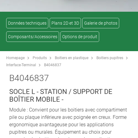
Données techniques
Plans 2D et 3D
Galerie de photos
Composants/Accessoires
Options de produit
Homepage
Produits
Boitiers en plastique
Boitiers pupitres
Interface-Terminal
B4046837
B4046837
SOCLE L - STATION / SUPPORT DE
BOÎTIER MOBILE -
Module : Convient pour les boitiers avec compartiment
pile ou plaque inférieure avec poignée en creux. Forme
ergonomique avantageuse pour les applications
pupitres ou murales. Équipement au choix pour