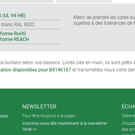
 (UL 94 HB)
Merci de prendre les cotes sur
sujettes à des tolérances de 
s blanc RAL 9002
forme RoHS
nforme REACH
boitiers selon vos besoins. Livrés clés en main, ils sont prêts
isation disponibles pour B4146167
et transmettez-nous votre de
NEWSLETTER
ÉCHA
Pour être toujours à la page !
Obtenez
inium
Inscrivez-vous dès maintenant à la newsletter
Cliquez
OKW >>
des art