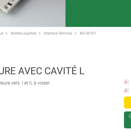
que
Boitiers pupitres
Interface-Terminal
B4146167
URE AVEC CAVITÉ L
ure vers. I et II, à visser.
G