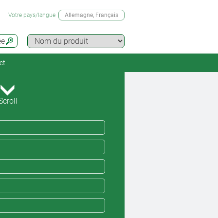
Votre pays/langue
Allemagne
, Français
ée
ct
Scroll