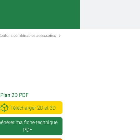
Boutons combinables accessoires
Plan 2D PDF
Télécharger 2D et 3D
énérer ma fiche technique
PDF