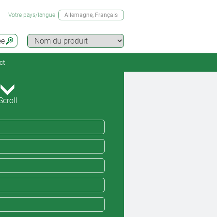
Votre pays/langue
Allemagne
, Français
ée
ct
Scroll