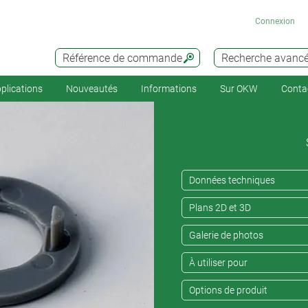
Connexion
Référence de commande
Recherche avanc
plications
Nouveautés
Informations
Sur OKW
Conta
Données techniques
Plans 2D et 3D
Galerie de photos
À utiliser pour
Options de produit