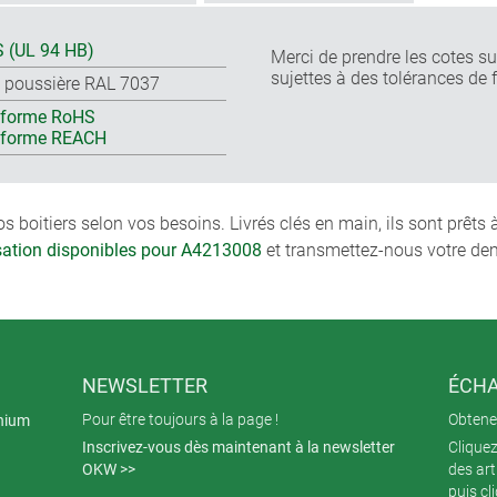
 (UL 94 HB)
Merci de prendre les cotes sur
sujettes à des tolérances de 
s poussière RAL 7037
forme RoHS
nforme REACH
boitiers selon vos besoins. Livrés clés en main, ils sont prêts
isation disponibles pour A4213008
et transmettez-nous votre de
NEWSLETTER
ÉCHA
Pour être toujours à la page !
Obtenez
inium
Inscrivez-vous dès maintenant à la newsletter
Cliquez
OKW >>
des art
puis cl