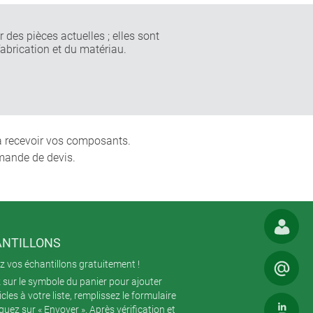
 des pièces actuelles ; elles sont
fabrication et du matériau.
 à recevoir vos composants.
mande de devis.
NTILLONS
 vos échantillons gratuitement !
 sur le symbole du panier pour ajouter
icles à votre liste, remplissez le formulaire
iquez sur « Envoyer ». Après vérification et