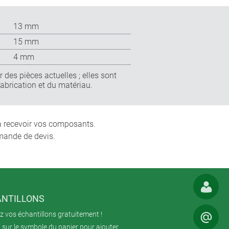
13 mm
15 mm
4 mm
 des pièces actuelles ; elles sont
fabrication et du matériau.
 à recevoir vos composants.
mande de devis.
NTILLONS
 vos échantillons gratuitement !
 sur le symbole du panier pour ajouter