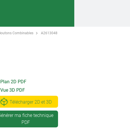
Boutons Combinables
A2613048
Plan 2D PDF
Vue 3D PDF
Télécharger 2D et 3D
énérer ma fiche technique
PDF