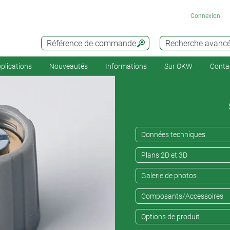
Connexion
Référence de commande
Recherche avanc
plications
Nouveautés
Informations
Sur OKW
Conta
Données techniques
Plans 2D et 3D
Galerie de photos
Composants/Accessoires
Options de produit