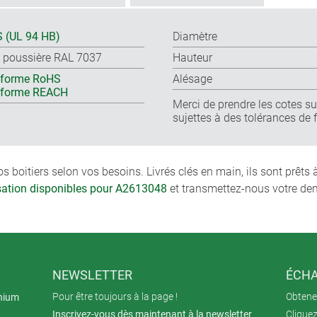
 (UL 94 HB)
Diamètre
s poussière RAL 7037
Hauteur
forme RoHS
Alésage
nforme REACH
Merci de prendre les cotes sur
sujettes à des tolérances de 
boitiers selon vos besoins. Livrés clés en main, ils sont prêts
isation disponibles pour A2613048
et transmettez-nous votre de
NEWSLETTER
ÉCHA
Pour être toujours à la page !
Obtenez
inium
Inscrivez-vous dès maintenant à la newsletter
Cliquez