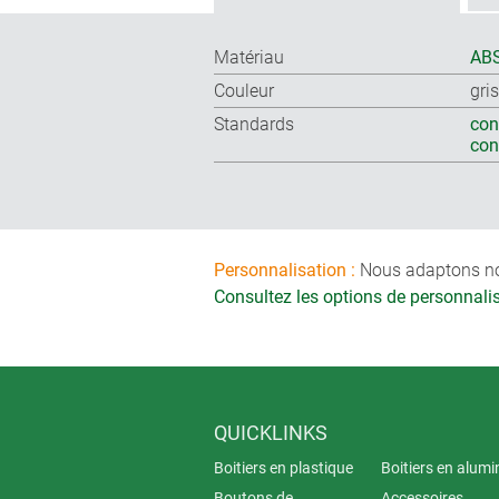
Matériau
ABS
Couleur
gri
Standards
con
co
Personnalisation :
Nous adaptons nos 
Consultez les options de personnal
QUICKLINKS
Boitiers en plastique
Boitiers en alum
Boutons de
Accessoires