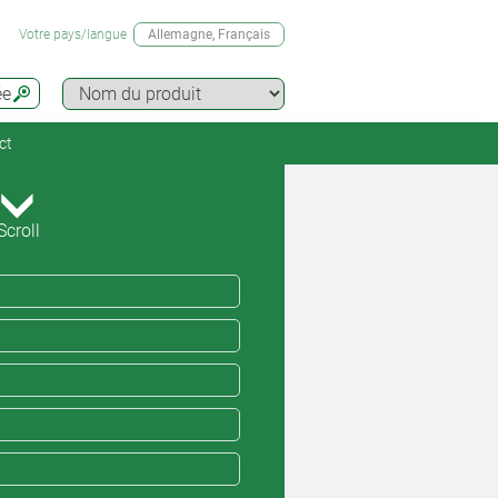
Votre pays/langue
Allemagne
, Français
ée
ct
Scroll