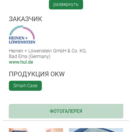
symptoms such as breathlessness, wheezing and
развернуть
coughing, a long-term recording of lung sounds at
night is practical in order to analyse these qualitatively
ЗАКАЗЧИК
and quantitatively. In addition, LEOSound allows
continuous monitoring of medication treatment, for
example of asthmatic children and adults.
Heinen + Löwenstein GmbH & Co. KG,
Bad Ems (Germany)
www.hul.de
ПРОДУКЦИЯ OKW
Smart-Case
ФОТОГАЛЕРЕЯ