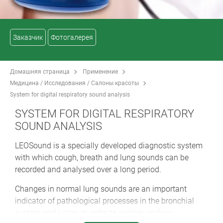
Заказчик
Фотогалерея
Домашняя страница
Применение
Медицина / Исследования / Салоны красоты
System for digital respiratory sound analysis
SYSTEM FOR DIGITAL RESPIRATORY
SOUND ANALYSIS
LEOSound is a specially developed diagnostic system
with which cough, breath and lung sounds can be
recorded and analysed over a long period.
Changes in normal lung sounds are an important
indicator of pathological processes in the bronchial
system and lungs. In order to explain unclear