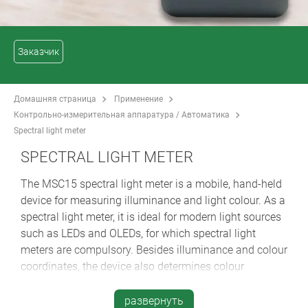
Заказчик
Домашняя страница
Применение
Контрольно-измерительная аппаратура / Автоматика
Spectral light meter
SPECTRAL LIGHT METER
The MSC15 spectral light meter is a mobile, hand-held
device for measuring illuminance and light colour. As a
spectral light meter, it is ideal for modern light sources
such as LEDs and OLEDs, for which spectral light
meters are compulsory. Besides illuminance and colour
coordinates, the device also determines colour
rendering indices, tristimulus values, colour
temperature and light spectrum. Operation is simple
развернуть