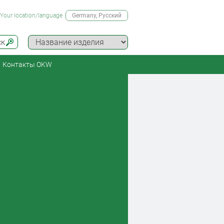
Your location/language
Germany
, Русский
ск
Контакты OKW