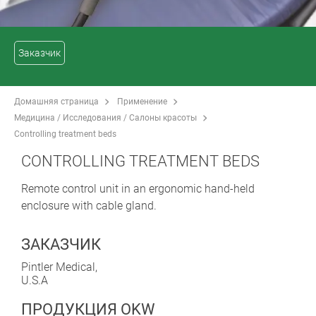
Заказчик
Домашняя страница
Применение
Медицина / Исследования / Салоны красоты
Controlling treatment beds
CONTROLLING TREATMENT BEDS
Remote control unit in an ergonomic hand-held
enclosure with cable gland.
ЗАКАЗЧИК
Pintler Medical,
U.S.A
ПРОДУКЦИЯ OKW