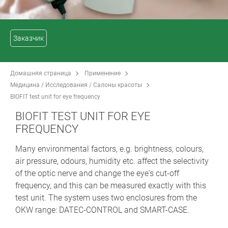
Заказчик
Домашняя страница
Применение
Медицина / Исследования / Салоны красоты
BIOFIT test unit for eye frequency
BIOFIT TEST UNIT FOR EYE
FREQUENCY
Many environmental factors, e.g. brightness, colours,
air pressure, odours, humidity etc. affect the selectivity
of the optic nerve and change the eye's cut-off
frequency, and this can be measured exactly with this
test unit. The system uses two enclosures from the
OKW range: DATEC-CONTROL and SMART-CASE.