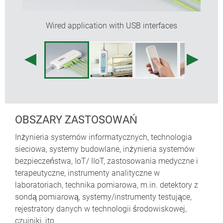
płaskiej obudowie
zaciski do rur o średnicy do 32 mm dostępne jako
Wired application with USB interfaces
akcesoria (CONNECT S: do długości obudowy
90/120 mm, CONNECT M: do długości
obudowy116/156 mm)
OBSZARY ZASTOSOWAŃ
Inżynieria systemów informatycznych, technologia
sieciowa, systemy budowlane, inżynieria systemów
bezpieczeństwa, IoT/ IIoT, zastosowania medyczne i
terapeutyczne, instrumenty analityczne w
laboratoriach, technika pomiarowa, m.in. detektory z
sondą pomiarową, systemy/instrumenty testujące,
rejestratory danych w technologii środowiskowej,
czujniki, itp.