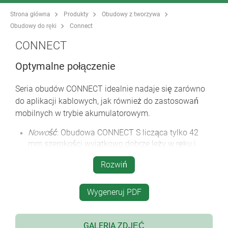
Strona główna
Produkty
Obudowy z tworzywa
Obudowy do ręki
Connect
CONNECT
Optymalne połączenie
Seria obudów CONNECT idealnie nadaje się zarówno
do aplikacji kablowych, jak również do zastosowań
mobilnych w trybie akumulatorowym.
Nowość
: Obudowa CONNECT S licząca tylko 42
mm szerokości wyjątkowo dobrze leży w ręku i
doskonale nadaje się do ochrony pilotów, sprzętu
Rozwiń
kontrolno-pomiarowego, instrumentów testujących
itp. lub jako obudowa interfejsowa bez/z
przyłączem kablowym
Wygeneruj PDF
dwie części obudowy, wypukłe i płaskie z
zagłębieniem pod klawiaturę
GALERIA ZDJĘĆ
obydwie części zatrzaskują się bez śrub, co