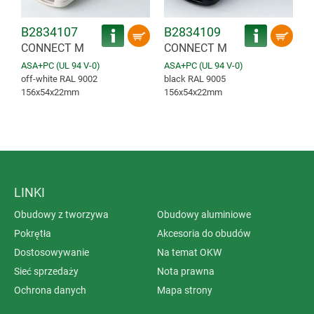
B2834107
B2834109
CONNECT M
CONNECT M
ASA+PC (UL 94 V-0)
ASA+PC (UL 94 V-0)
off-white RAL 9002
black RAL 9005
156x54x22mm
156x54x22mm
LINKI
Obudowy z tworzywa
Obudowy aluminiowe
Pokrętła
Akcesoria do obudów
Dostosowywanie
Na temat OKW
Sieć sprzedaży
Nota prawna
Ochrona danych
Mapa strony