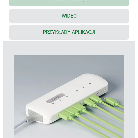
oszczędza czas podczas montażu, możesz
również wybrać dowolną wersję frontu
WIDEO
wycięcia na obu końcach do wykończenia
obudowy, łatwy montaż kabli dzięki
PRZYKŁADY APLIKACJI
przystosowanym do tego przepustom
CONNECT S & M - każdy model dostępny w trzech
długościach, co umożliwia dokładnie dopasowanie
obudowy do danego zastosowania
obydwie części obudowy oraz przepusty boczne z
materiału o klasie palności V0
klasa szczelności IP 40 (z przepustami)
zintegrowany panel z przepustem kablowym
wystarczająco dużo miejsca do montażu
kompaktowego wyświetlacza, LED lub złącz USB
oraz sond pomiarowych
zagłębienie pod klawiaturę, folię lub tabliczkę
opisową
kołki mocujące do PCB lub innych podzespołów w