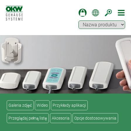
Galeria zdjęć
Wideo
Przykłady aplikacji
Przeglądaj pełną listę
Akcesoria
Opcje dostosowywania