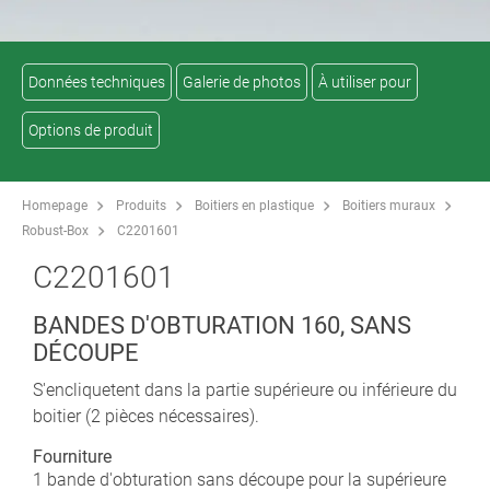
Données techniques
Galerie de photos
À utiliser pour
Options de produit
Homepage
Produits
Boitiers en plastique
Boitiers muraux
Robust-Box
C2201601
C2201601
BANDES D'OBTURATION 160, SANS
DÉCOUPE
S'encliquetent dans la partie supérieure ou inférieure du
boitier (2 pièces nécessaires).
Fourniture
1 bande d'obturation sans découpe pour la supérieure