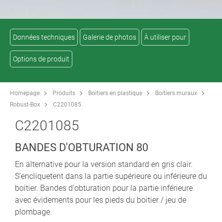
Données techniques
Galerie de photos
À utiliser pour
Options de produit
Homepage
Produits
Boitiers en plastique
Boitiers muraux
Robust-Box
C2201085
C2201085
BANDES D'OBTURATION 80
En alternative pour la version standard en gris clair.
S'encliquetent dans la partie supérieure ou inférieure du
boitier. Bandes d'obturation pour la partie inférieure
avec évidements pour les pieds du boitier / jeu de
plombage.