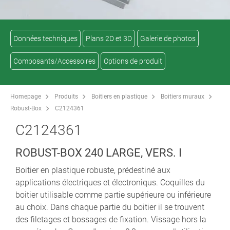
Données techniques
Plans 2D et 3D
Galerie de photos
Composants/Accessoires
Options de produit
Homepage
Produits
Boitiers en plastique
Boitiers muraux
Robust-Box
C2124361
C2124361
ROBUST-BOX 240 LARGE, VERS. I
Boitier en plastique robuste, prédestiné aux
applications électriques et électroniqus. Coquilles du
boitier utilisable comme partie supérieure ou inférieure
au choix. Dans chaque partie du boitier il se trouvent
des filetages et bossages de fixation. Vissage hors la