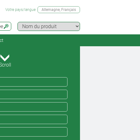
Votre pays/langue
Allemagne
, Français
ée
ct
Scroll