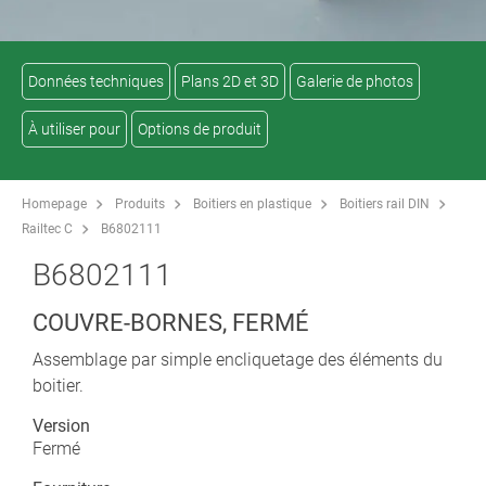
Données techniques
Plans 2D et 3D
Galerie de photos
À utiliser pour
Options de produit
Homepage
Produits
Boitiers en plastique
Boitiers rail DIN
Railtec C
B6802111
B6802111
COUVRE-BORNES, FERMÉ
Assemblage par simple encliquetage des éléments du
boitier.
Version
Fermé