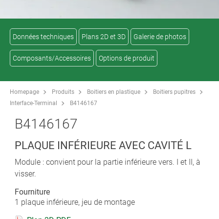
Données techniques
Plans 2D et 3D
Galerie de photos
Composants/Accessoires
Options de produit
Homepage
Produits
Boitiers en plastique
Boitiers pupitres
Interface-Terminal
B4146167
B4146167
PLAQUE INFÉRIEURE AVEC CAVITÉ L
Module : convient pour la partie inférieure vers. I et II, à
visser.
Fourniture
1 plaque inférieure, jeu de montage