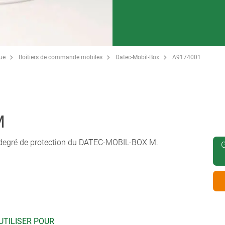
que
Boitiers de commande mobiles
Datec-Mobil-Box
A9174001
M
du degré de protection du DATEC-MOBIL-BOX M.
G
UTILISER POUR