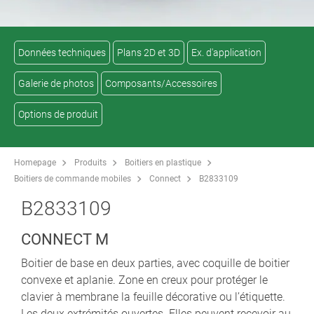
Données techniques
Plans 2D et 3D
Ex. d'application
Galerie de photos
Composants/Accessoires
Options de produit
Homepage
Produits
Boitiers en plastique
Boitiers de commande mobiles
Connect
B2833109
B2833109
CONNECT M
Boitier de base en deux parties, avec coquille de boitier
convexe et aplanie. Zone en creux pour protéger le
clavier à membrane la feuille décorative ou l’étiquette.
Les deux extrémités ouvertes. Elles peuvent recevoir au