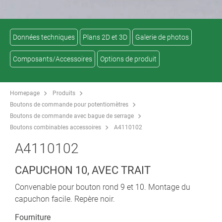
Données techniques
Plans 2D et 3D
Galerie de photos
Composants/Accessoires
Options de produit
Homepage
Produits
Boutons de commande pour potentiomètres
Boutons de commande avec bague de serrage
Boutons combinables accessoires
A4110102
A4110102
CAPUCHON 10, AVEC TRAIT
Convenable pour bouton rond 9 et 10. Montage du
capuchon facile. Repère noir.
Fourniture