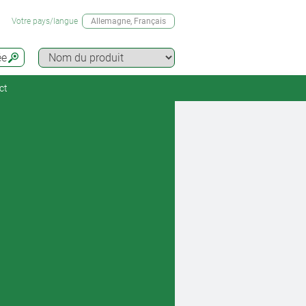
Votre pays/langue
Allemagne
, Français
ée
ct