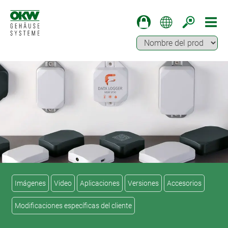
Imágenes
Video
Aplicaciones
Versiones
Accesorios
Modificaciones específicas del cliente