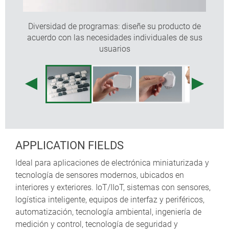
tráfico A (parte inferior).
Colores especiales disponibles bajo pedido.
Diversidad de programas: diseñe su producto de
Soportes de fijación para PCBs y componentes en
acuerdo con las necesidades individuales de sus
la parte superior e inferior; alternativamente, es
usuarios
posible encapsular conjuntos electrónicos.
Caja ensamblada con tornillos de acero inoxidable
Torx.
DECLARACIÓN DE DISEÑO
"
Muy pequeño
, apenas visible pero presente donde sea
necesario, posiblemente la pieza clave para la
APPLICATION FIELDS
construcción en un sistema que no funcionaría sin este
pequeño dispositivo. Esta caja compacta cuenta por
Ideal para aplicaciones de electrónica miniaturizada y
un lado, con la protección de sus componentes de
tecnología de sensores modernos, ubicados en
forma elegante, cuyo diseño elimina la angularidad del
interiores y exteriores. IoT/IIoT, sistemas con sensores,
objeto gracias a sus esquinas ligeramente inclinadas,
logística inteligente, equipos de interfaz y periféricos,
y por otro lado se trata de una caja robusta montada
automatización, tecnología ambiental, ingeniería de
de forma segura, cuya parte superior destaca la
medición y control, tecnología de seguridad y