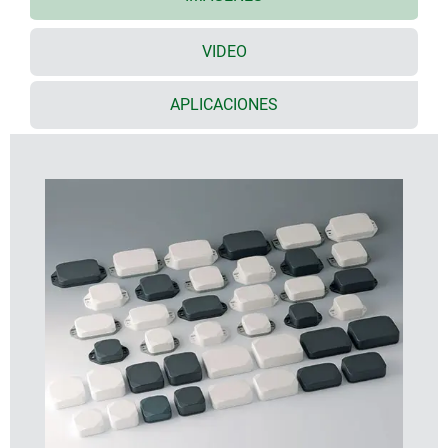
Parte inferior con/sin bridas para tornillos o
sujección por medio de bridas.
VIDEO
Las bridas proporcionan un montaje rápido en
paredes, techos, raíles o perfiles redondeados y
listones.
APLICACIONES
Parte superior plana o alta para configuraciones de
instalación en base a las necesidades individuales
del usuario.
Superficies planas para interfaces - para
conexiones fáciles y sencillas de usar.
Resistente gracias a su construcción robusta con
junta de ranura y lengüeta alrededor.
El alto grado de protección IP 65 (con junta como
accesorio) brinda seguridad incluso en entornos
hostiles.
Material ignífugo ASA+PC en los colores estándar
blanco tráfico y gris antracita.
NOVEDAD
: caja con bridas también disponible en
dos colores: blanco tráfico (parte superior) y gris