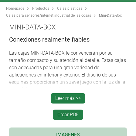
Homepage
Productos
Cajas plásticas
Cajas para sensores/internet industrial de las cosas
Mini-Data-Box
MINI-DATA-BOX
Conexiones realmente fiables
Las cajas MINI-DATA-BOX le convencerán por su
tamaño compacto y su atención al detalle. Estas cajas
son adecuadas para una gran variedad de
aplicaciones en interior y exterior. El diseño de sus
esquinas proporcionan un suave juego con la luz de la
superficie, aportando a la caja una sensación de
ligereza.
Leer más >>
Caja de aspecto moderno con elegante diseño de
Crear PDF
sus esquinas.
40 opciones de caja estándar.
Dos formas básicas: S (Square) y E (Edge).
IMÁGENES