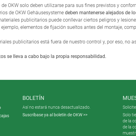
o de OKW solo deben utilizarse para sus fines previstos y confor
tarios de OKW Gehäusesysteme
deben mantenerse alejados de lo
teriales publicitarios puede conllevar ciertos peligros y lesio
por ejemplo, elementos de fijación sueltos antes del montaje, c
iales publicitarios está fuera de nuestro control y, por eso, n
tos se lleva a cabo bajo la propia responsabilidad.
BOLETÍN
MUES
Así no estará nunca desactualizado.
Solici
o
Suscríbase ya al boletín de OKW >>
Solo ti
cajas
de la 
de la c
muestr