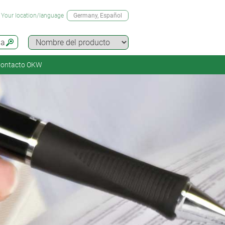
Your location/language
Germany
, Español
da
ontacto OKW