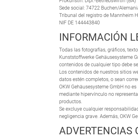
Prokuristin: Dipl.-Betriebswirtin (BA
Sede social: 74722 Buchen/Alemani
Tribunal del registro de Mannheim 
NIF DE 144443840
INFORMACIÓN L
Todas las fotografías, gráficos, te
Kunststoffwerke Gehäusesysteme G
contenidos de cualquier tipo debe 
Los contenidos de nuestros sitios w
datos estén completos, o sean corre
OKW Gehäusesysteme GmbH no es resp
mediante hipervínculo no representa
productos.
Se excluye cualquier responsabilida
negligencia grave. Además, OKW Gehä
ADVERTENCIAS 