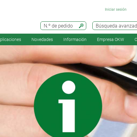
Iniciar sesión
N.º de pedido
Búsqueda avanza
plicaciones
Novedades
Información
Empresa OKW
C