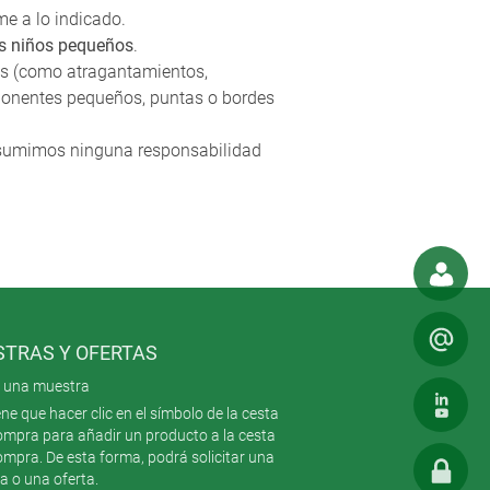
me a lo indicado.
s niños pequeños
.
nes (como atragantamientos,
omponentes pequeños, puntas o bordes
o asumimos ninguna responsabilidad
TRAS Y OFERTAS
te una muestra
ene que hacer clic en el símbolo de la cesta
compra para añadir un producto a la cesta
ompra. De esta forma, podrá solicitar una
a o una oferta.