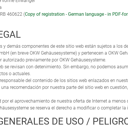
) Yvonne Ellwanger
a
HRB 460622 (
Copy of registration - German language - in PDF-fo
EGAL
xtos y demás componentes de este sitio web están sujetos a los 
mbH (en breve OKW Gehäusesysteme) y pertenecen a OKW Gehä
ser autorizado previamente por OKW Gehäusesysteme.
eb se revisan con detenimiento. Sin embargo, no podemos asumi
ctos o actuales.
onsable del contenido de los sitios web enlazados en nuestr
 una recomendación por nuestra parte del sitio web en cuestión,
d por el aprovechamiento de nuestra oferta de Internet a meno
usesysteme se reserva el derecho a modificar o completar la i
GENERALES DE USO / PELIGR