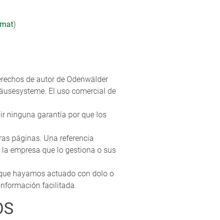
rmat
)
derechos de autor de Odenwälder
usesysteme. El uso comercial de
r ninguna garantía por que los
as páginas. Una referencia
 la empresa que lo gestiona o sus
s que hayamos actuado con dolo o
nformación facilitada.
OS