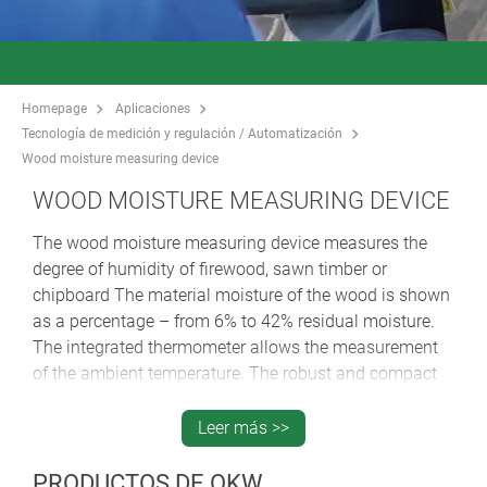
Homepage
Aplicaciones
Tecnología de medición y regulación / Automatización
Wood moisture measuring device
WOOD MOISTURE MEASURING DEVICE
The wood moisture measuring device measures the
degree of humidity of firewood, sawn timber or
chipboard The material moisture of the wood is shown
as a percentage – from 6% to 42% residual moisture.
The integrated thermometer allows the measurement
of the ambient temperature. The robust and compact
design makes the measuring device a useful
companion.
Leer más >>
PRODUCTOS DE OKW