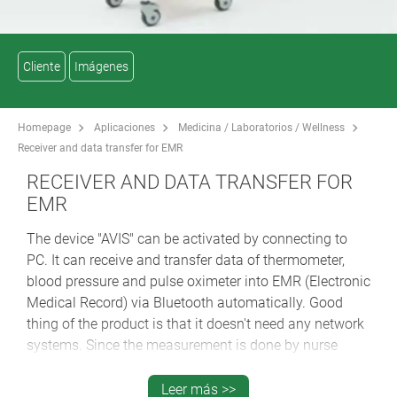
Cliente
Imágenes
Homepage
Aplicaciones
Medicina / Laboratorios / Wellness
Receiver and data transfer for EMR
RECEIVER AND DATA TRANSFER FOR
EMR
The device "AVIS" can be activated by connecting to
PC. It can receive and transfer data of thermometer,
blood pressure and pulse oximeter into EMR (Electronic
Medical Record) via Bluetooth automatically. Good
thing of the product is that it doesn't need any network
systems. Since the measurement is done by nurse
every single day for 3 times per day, it consumes huge
cost and time. The device can ease those daily works.
Leer más >>