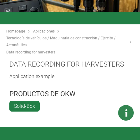
Homepage
Aplicaciones
Tecnología de vehículos / Maquinaria de construcción / Ejército /
Aeronáutica
Data recording for harvesters
DATA RECORDING FOR HARVESTERS
Application example
PRODUCTOS DE OKW
Solid-Box