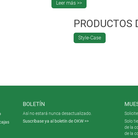
Leer más >>
 combined
a
PRODUCTOS 
of the chairs can be controlled comfortably and safely using th
ll impress you with its curved design and unsurpassed handling
Style-Case
f the high-quality VITALTECH chairs.
BOLETÍN
MUES
Así no estará nunca desactualizado.
Solici
o
Suscríbase ya al boletín de OKW >>
Solo ti
cajas
de la 
de la c