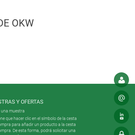
DE OKW
e hand-held control unit. Among
. The highly polished surfaces also
TRAS Y OFERTAS
te una muestra
ene que hacer clic en el símbolo de la cesta
compra para añadir un producto a la cesta
ompra. De esta forma, podrá solicitar una