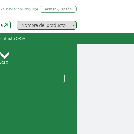
Your location/language
Germany
, Español
da
ontacto OKW
Scroll