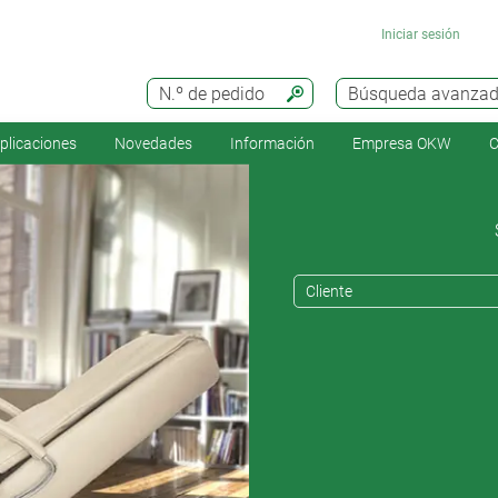
Iniciar sesión
N.º de pedido
Búsqueda avanza
plicaciones
Novedades
Información
Empresa OKW
C
Cliente