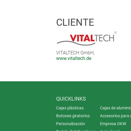
Tapping and kneading massage
Vibration massage in the leg are
CLIENTE
The various functions and programs 
other things, the OKW STYLE-CASE wi
underline the elegance and design o
VITALTECH GmbH,
www.vitaltech.de
QUICKLINKS
Cajas plásticas
Cajas de alumini
Botones giratorios
Accesorios para 
Personalización
Empresa OKW