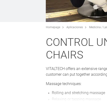
Homepage
Aplicaciones
Medicina / La
CONTROL UN
CHAIRS
VITALTECH offers an extensive range
customer can put together accordin
Massage techniques:
Rolling and stretching massage
Relaxing or tapping massage
Kneading and flexing massage