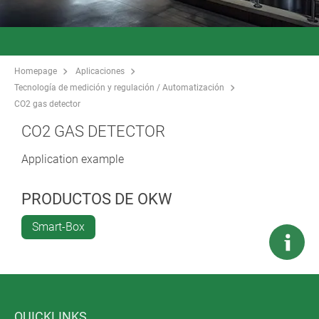
Homepage
Aplicaciones
Tecnología de medición y regulación / Automatización
CO2 gas detector
CO2 GAS DETECTOR
Application example
PRODUCTOS DE OKW
Smart-Box
QUICKLINKS