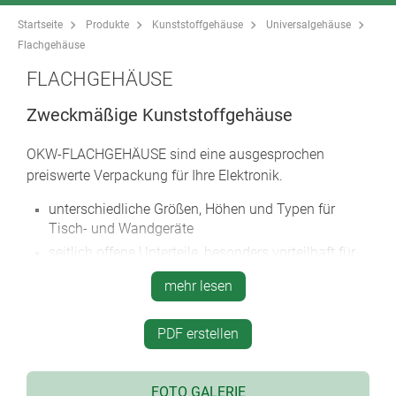
Startseite
Produkte
Kunststoffgehäuse
Universalgehäuse
Flachgehäuse
FLACHGEHÄUSE
Zweckmäßige Kunststoffgehäuse
OKW-FLACHGEHÄUSE sind eine ausgesprochen
preiswerte Verpackung für Ihre Elektronik.
unterschiedliche Größen, Höhen und Typen für
Tisch- und Wandgeräte
seitlich offene Unterteile, besonders vorteilhaft für
alle Bestückungs- und Servicearbeiten
mehr lesen
mit niedrigem (N) und höherem (H) Oberteil
Ausführungen mit Griffbügel für
PDF erstellen
bedienungsfreundliche Schräglage oder zum
bequemen Tragen
mit Lüftungsschlitzen für Bauteile mit starker
FOTO GALERIE