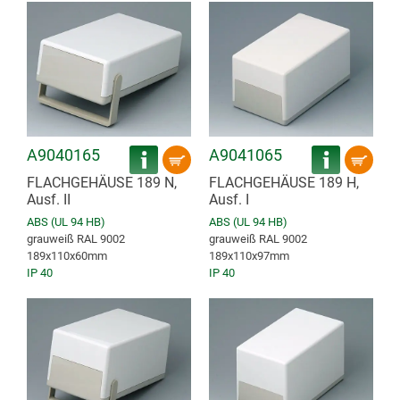
A9040165
A9041065
FLACHGEHÄUSE 189 N,
FLACHGEHÄUSE 189 H,
Ausf. II
Ausf. I
ABS (UL 94 HB)
ABS (UL 94 HB)
grauweiß RAL 9002
grauweiß RAL 9002
189x110x60mm
189x110x97mm
IP 40
IP 40