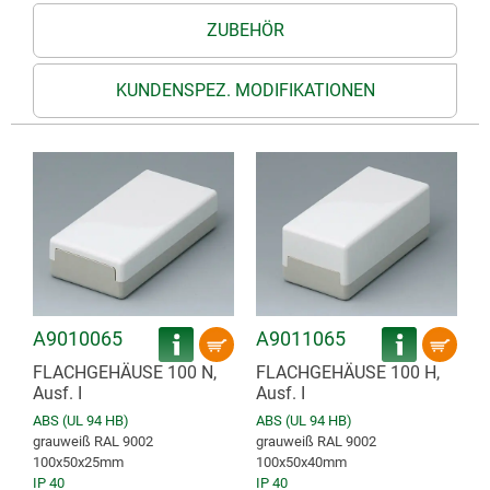
ZUBEHÖR
KUNDENSPEZ. MODIFIKATIONEN
A9010065
A9011065
FLACHGEHÄUSE 100 N,
FLACHGEHÄUSE 100 H,
Ausf. I
Ausf. I
ABS (UL 94 HB)
ABS (UL 94 HB)
grauweiß RAL 9002
grauweiß RAL 9002
100x50x25mm
100x50x40mm
IP 40
IP 40