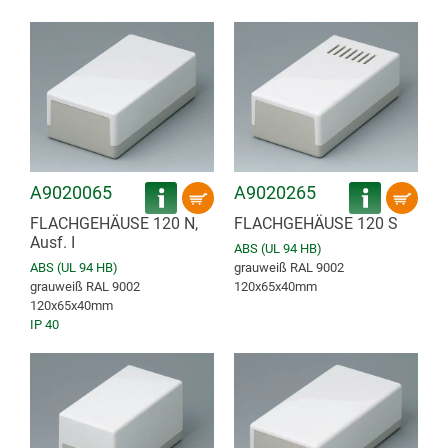
A9020065
A9020265
FLACHGEHÄUSE 120 N,
FLACHGEHÄUSE 120 S
Ausf. I
ABS (UL 94 HB)
ABS (UL 94 HB)
grauweiß RAL 9002
grauweiß RAL 9002
120x65x40mm
120x65x40mm
IP 40