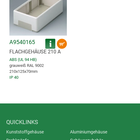
A9540165
FLACHGEHÄUSE 210 A
ABS (UL 94 HB)
grauweiß RAL 9002
210x125x70mm
IP 40
QUICKLINKS
Kunststoffgehäuse
Aluminiumgehäuse