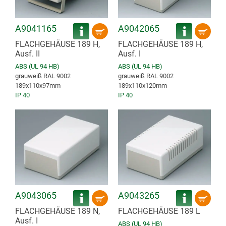
A9041165
A9042065
FLACHGEHÄUSE 189 H,
FLACHGEHÄUSE 189 H,
Ausf. II
Ausf. I
ABS (UL 94 HB)
ABS (UL 94 HB)
grauweiß RAL 9002
grauweiß RAL 9002
189x110x97mm
189x110x120mm
IP 40
IP 40
A9043065
A9043265
FLACHGEHÄUSE 189 N,
FLACHGEHÄUSE 189 L
Ausf. I
ABS (UL 94 HB)