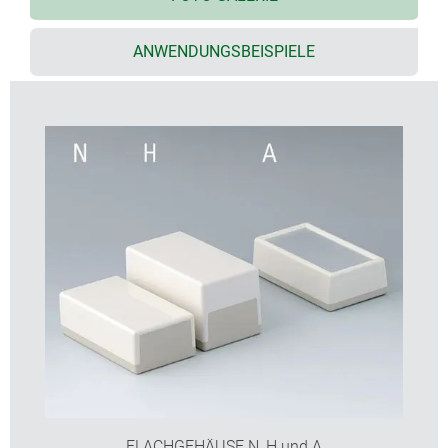
Wärmeentwicklung (189 L)
mit Schlitzen auf der Oberseite für Kleingeräte mit
ANWENDUNGSBEISPIELE
Signalton (120 S)
Typen A für Einsatz von Aluminium-Frontplatten;
Bedienelemente und Beschriftung sind durch den
erhöhten Gehäuserand geschützt
Schutzart IP 40 (ohne Schlitze)
Befestigungsdome für Leiterplatten und Bauteile
FLACHGEHÄUSE N, H und A