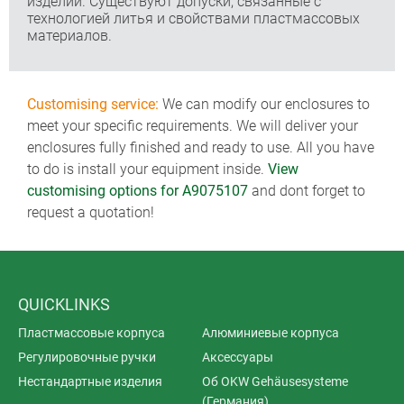
изделий. Существуют допуски, связанные с
технологией литья и свойствами пластмассовых
материалов.
Customising service:
We can modify our enclosures to
meet your specific requirements. We will deliver your
enclosures fully finished and ready to use. All you have
to do is install your equipment inside.
View
customising options for A9075107
and dont forget to
request a quotation!
QUICKLINKS
Пластмассовые корпуса
Алюминиевые корпуса
Регулировочные ручки
Аксессуары
Нестандартные изделия
Об OKW Gehäusesysteme
(Германия)