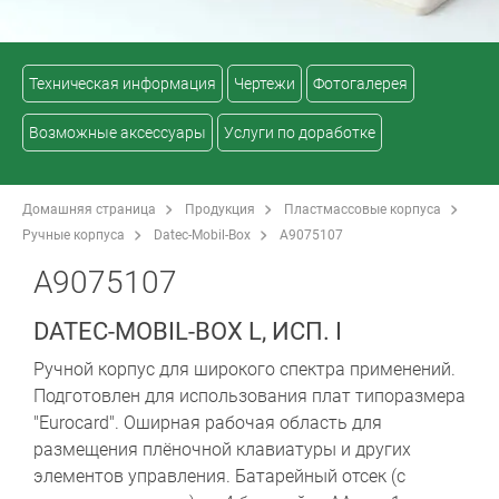
Техническая информация
Чертежи
Фотогалерея
Возможные аксессуары
Услуги по доработке
Домашняя страница
Продукция
Пластмассовые корпуса
Ручные корпуса
Datec-Mobil-Box
A9075107
A9075107
DATEC-MOBIL-BOX L, ИСП. I
Ручной корпус для широкого спектра применений.
Подготовлен для использования плат типоразмера
"Eurocard". Оширная рабочая область для
размещения плёночной клавиатуры и других
элементов управления. Батарейный отсек (с