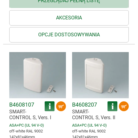
PRZEGLĄDAJ PEŁNĄ LISTĘ
AKCESORIA
OPCJE DOSTOSOWYWANIA
B4608107
B4608207
SMART-
SMART-
CONTROL S, Vers. I
CONTROL S, Vers. II
ASA+PC (UL 94 V-0)
ASA+PC (UL 94 V-0)
off-white RAL 9002
off-white RAL 9002
142x81x46mm
142x81x46mm