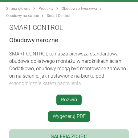
Strona główna
Produkty
Obudowy z tworzywa
Obudowy na ściane
Smart-Control
SMART-CONTROL
Obudowy narożne
SMART-CONTROL to nasza pierwsza standardowa
obudowa do łatwego montażu w narożnikach ścian.
Dodatkowo, obudowy mogą być montowane zarówno
on na ścianie, jak i ustawione na biurku pod
ergonomicznie kątem nachylenia.
dwa rozmiary, M i S
Rozwiń
wersja wypukła lub z zagłębionym obszarem
roboczym do montażu klawiatur membranowych
Wygeneruj PDF
wysokiej jakości materiał ASA+PC-FR z wysoką
ochroną UV w standardowym kolorze złamanej
bieli (RAL 9002)
GALERIA ZDJĘĆ