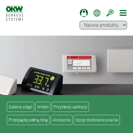
Galeria zdjęć
Wideo
Przykłady aplikacji
Przeglądaj pełną listę
Akcesoria
Opcje dostosowywania