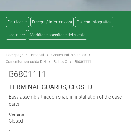
Dati tecnici
Disegni / Informazioni
Galleria fotografica
Usato per
Modifiche specifiche del cliente
Homepage
Prodotti
Contenitori in plastica
Contenitori per guida DIN
Railtec C
B6801111
B6801111
TERMINAL GUARDS, CLOSED
Easy assembly through snap-in installation of the case
parts.
Version
Closed